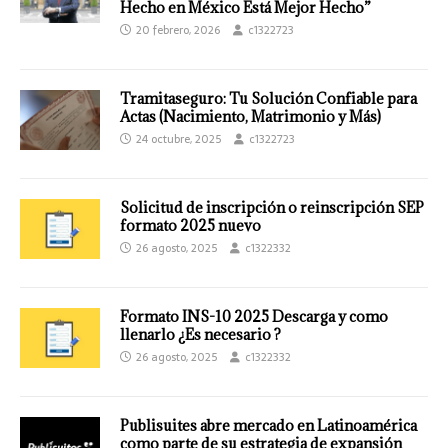
Hecho en México Está Mejor Hecho”
20 febrero, 2026
c1322723
Tramitaseguro: Tu Solución Confiable para
Actas (Nacimiento, Matrimonio y Más)
24 octubre, 2025
c1322723
Solicitud de inscripción o reinscripción SEP
formato 2025 nuevo
26 agosto, 2025
c1322332
Formato INS-10 2025 Descarga y como
llenarlo ¿Es necesario ?
26 agosto, 2025
c1322332
Publisuites abre mercado en Latinoamérica
como parte de su estrategia de expansión