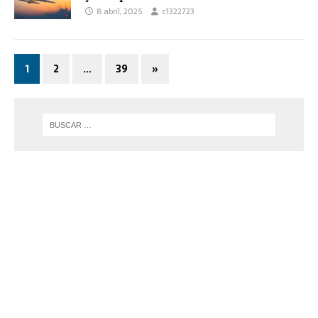
8 abril, 2025
c1322723
1
2
…
39
»