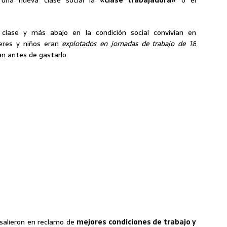
ó una nueva clase social la
«clase trabajadora»
o el
lase y más abajo en la condición social convivían en
eres y niños eran
explotados en jornadas de trabajo de 18
n antes de gastarlo.
 salieron en reclamo de
mejores condiciones de trabajo y