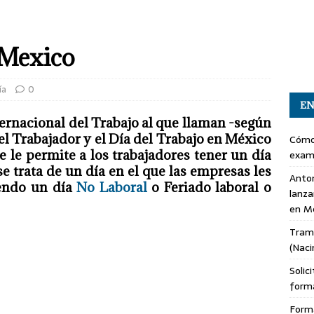
 Mexico
ía
0
EN
ternacional del Trabajo
al que llaman -según
el Trabajador
y el
Día del Trabajo en México
Cómo 
e le permite a los
trabajadores
tener un día
exam
e trata de un día en el que las empresas les
Anton
iendo un
día
No Laboral
o
Feriado laboral o
lanza
en M
Trami
(Naci
Solic
form
Forma