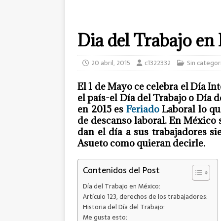
Dia del Trabajo en
20 abril, 2015
c1322332
Sin categor
El
1 de Mayo
ce celebra el
Día In
el país-el
Día del Trabajo
o
Día d
en 2015 es
Feriado
Laboral
lo qu
de
descanso laboral
. En
México
s
dan el día a sus trabajadores s
Asueto
como quieran decirle.
Contenidos del Post
Día del Trabajo en México:
Artículo 123, derechos de los trabajadores:
Historia del Día del Trabajo:
Me gusta esto: