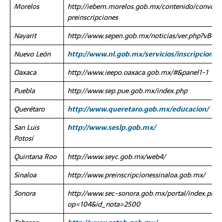
Morelos
http://iebem.morelos.gob.mx/contenido/convoca
preinscripciones
Nayarit
http://www.sepen.gob.mx/noticias/ver.php?vBol
Nuevo León
http://www.nl.gob.mx/servicios/inscripciones
Oaxaca
http://www.ieepo.oaxaca.gob.mx/#&panel1-1
Puebla
http://www.sep.pue.gob.mx/index.php
Querétaro
http://www.queretaro.gob.mx/educacion/
San Luis
http://www.seslp.gob.mx/
Potosí
Quintana Roo
http://www.seyc.gob.mx/web4/
Sinaloa
http://www.preinscripcionessinaloa.gob.mx/
Sonora
http://www.sec-sonora.gob.mx/portal/index.php?
op=104&id_nota=2500