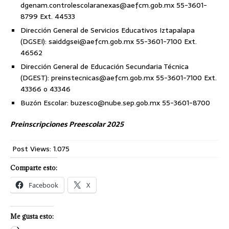
dgenam.controlescolaranexas@aefcm.gob.mx 55-3601-
8799 Ext. 44533
Dirección General de Servicios Educativos Iztapalapa
(DGSEI): saiddgsei@aefcm.gob.mx 55-3601-7100 Ext.
46562
Dirección General de Educación Secundaria Técnica
(DGEST): preinstecnicas@aefcm.gob.mx 55-3601-7100 Ext.
43366 o 43346
Buzón Escolar: buzesco@nube.sep.gob.mx 55-3601-8700
Preinscripciones Preescolar 2025
Post Views:
1.075
Comparte esto:
Facebook
X
Me gusta esto: