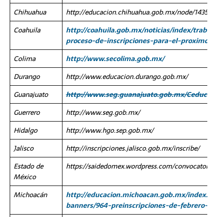
Chihuahua
http://educacion.chihuahua.gob.mx/node/14358
Coahuila
http://coahuila.gob.mx/noticias/index/trabaj
proceso-de-inscripciones-para-el-proximo-ci
Colima
http://www.secolima.gob.mx/
Durango
http://www.educacion.durango.gob.mx/
Guanajuato
http://www.seg.guanajuato.gob.mx/Ceducativ
Guerrero
http://www.seg.gob.mx/
Hidalgo
http://www.hgo.sep.gob.mx/
Jalisco
http://inscripciones.jalisco.gob.mx/inscribe/
Estado de
https://saidedomex.wordpress.com/convocatoria
México
Michoacán
http://educacion.michoacan.gob.mx/index.p
banners/964-preinscripciones-de-febrero-20